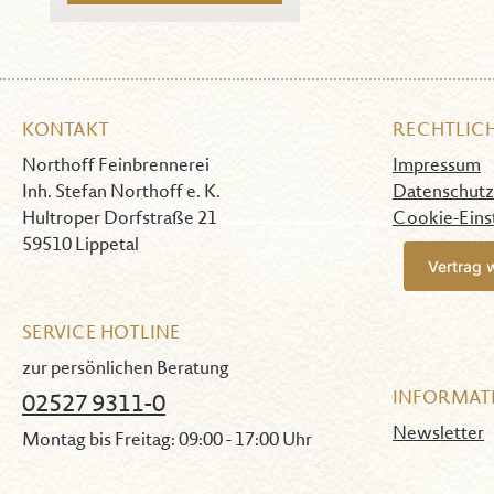
Verlauf schafft strahlende
Lichtreflexe. Der
laserbearbeitete und
feuerpolierte feine
KONTAKT
RECHTLIC
Mundrand sorgt für ein
angenehmes Trinkgefühl.
Northoff Feinbrennerei
Impressum
Der Grappe Kelch passt
Inh. Stefan Northoff e. K.
Datenschutz
perfekt zu den edlen
Hultroper Dorfstraße 21
Cookie-Eins
Sorten unserer Handmade
59510 Lippetal
Serie, z.B. zum prämierten
Vertrag 
Aquavit.
SERVICE HOTLINE
zur persönlichen Beratung
INFORMAT
02527 9311-0
Newsletter
Montag bis Freitag: 09:00 - 17:00 Uhr