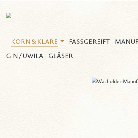
 Hauptinhalt springen
Zur Suche springen
Zur Hauptnavigation springen
KORN & KLARE
FASSGEREIFT
MANUF
GIN / UWILA
GLÄSER
Bildergalerie überspringen