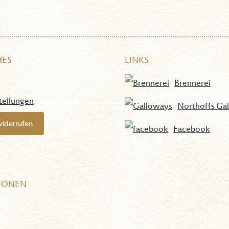
HES
LINKS
Brennerei
tellungen
Northoffs Ga
widerrufen
Facebook
IONEN