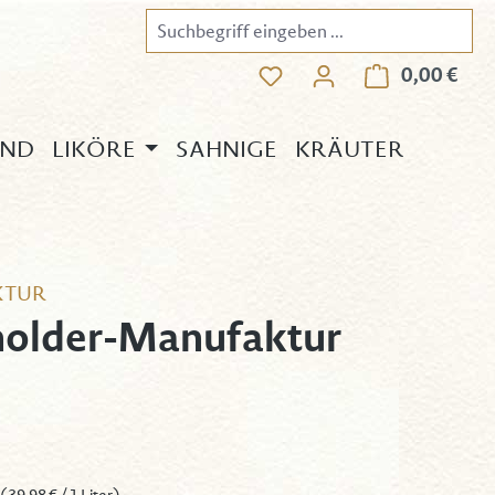
Du hast 0 Produkte auf d
0,00 €
Ware
AND
LIKÖRE
SAHNIGE
KRÄUTER
KTUR
older-Manufaktur
eis: