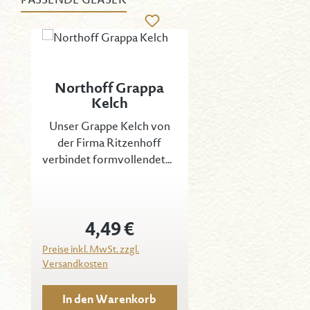
Produktgalerie überspringen
Northoff Grappa
Kelch
Unser Grappe Kelch von
der Firma Ritzenhoff
verbindet formvollendetes
Design für hohe
ästhetische Ansprüche mit
hervorragenden
4,49 €
Produkteigenschaften für
Regulärer Preis:
eine optimale
Preise inkl. MwSt. zzgl.
Gebrauchstauglichkeit.
Versandkosten
Das perfekt transparente
und brillante Kristallglas
In den Warenkorb
mit gleichmäßig dünnem